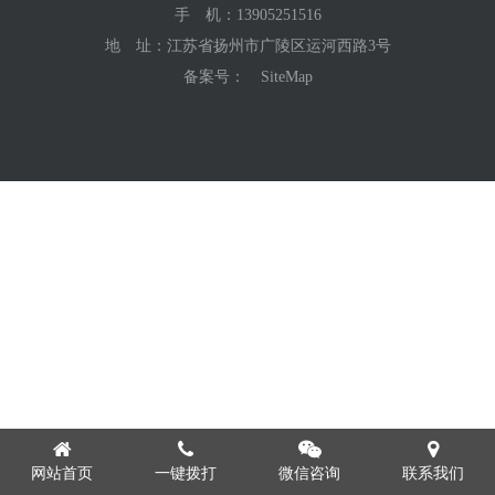
手 机：
13905251516
地 址：江苏省扬州市广陵区运河西路3号
备案号：
SiteMap
网站首页
一键拨打
微信咨询
联系我们